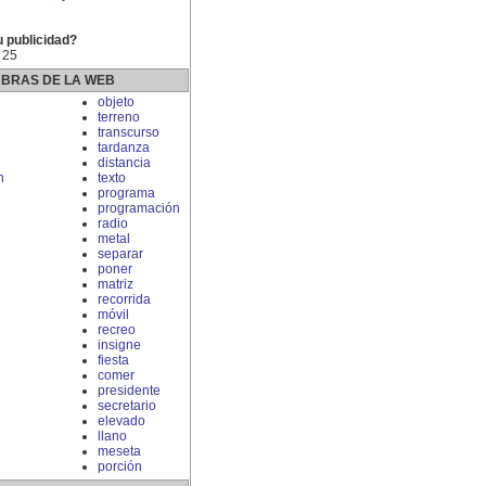
u publicidad?
 25
ABRAS DE LA WEB
objeto
terreno
transcurso
tardanza
distancia
n
texto
programa
programación
radio
metal
separar
poner
matriz
recorrida
móvil
recreo
insigne
fiesta
comer
presidente
secretario
elevado
llano
meseta
porción