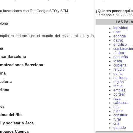
 en buscadores con Top Google SEO y SEM
¿Quieres poner aquí t
Llamanos al 902 88 66
LAS PAL
elona
individuo
usar
plia experiencia en el mundo del escaparatismo y la
adonde
dativo
enclítico
na
combinació
rústica
fico Barcelona
pequeña
tosca
mnizaciones Barcelona
cubierta
refugio
ona
gente
hacienda
celona
región
recua
elona
emplea
portear
raya
cabecera
les
bola
planta
alma del Río
construir
rural
 y societario Jaca
cría
ganado
impagos Cuenca