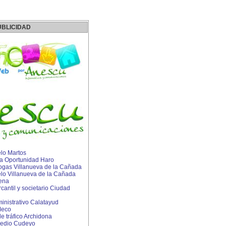
UBLICIDAD
lo Martos
 Oportunidad Haro
rogas Villanueva de la Cañada
lo Villanueva de la Cañada
ena
antil y societario Ciudad
nistrativo Calatayud
Meco
 tráfico Archidona
edio Cudeyo