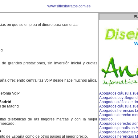
www.sitiosbaratos.com.es
P
ías en que se emplea el dinero para comerciar
id
es de grandes prestaciones, sin inversión inicial y cuotas
aña ofreciendo centralitas VoIP desde hace muchos años.
lefonia VoIP
Abogados cláusula sue
Abogados Ley Segunda
Madrid
Abogados tráfico de d
s de Madrid
Abogados cláusula sue
Abogados herencias L
Abogados derecho merc
litas telefónicas de las mejores marcas y con la mejor
Rodrigo
l mercado.
Abogados derecho admi
Abogados penalistas 
P
Abogados accidentes de
nto de España como de otros países al mejor precio.
Abogados herencias M